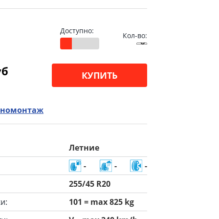
Доступно:
Кол-во:
уб
КУПИТЬ
номонтаж
Летние
-
-
-
255/45 R20
и:
101 = max 825 kg