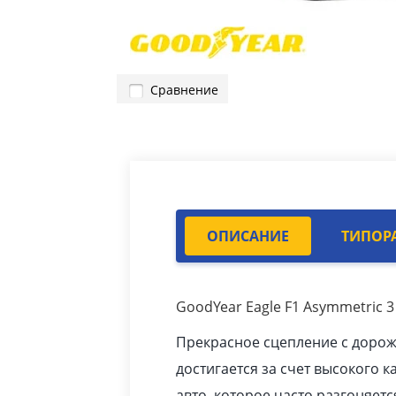
Сравнение
ОПИСАНИЕ
ТИПОР
GoodYear Eagle F1 Asymmetric 3
Прекрасное сцепление с доро
достигается за счет высокого к
авто
, которое часто разгоняетс