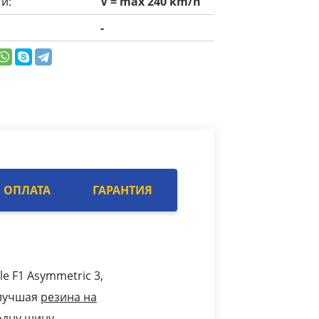
и:
V = max 240 km/h
-
ОПЛАТА
ГАРАНТИЯ
le F1 Asymmetric 3,
 лучшая
резина на
одну шину