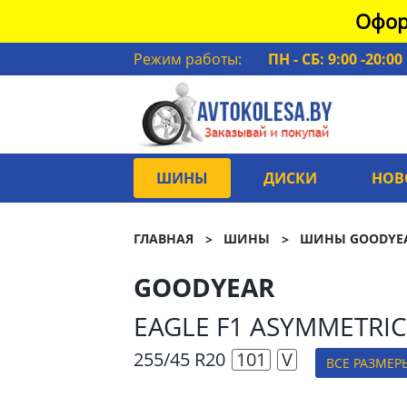
Офор
Режим работы:
ПН - СБ: 9:00 -20:00
ШИНЫ
ДИСКИ
НОВ
ГЛАВНАЯ
ШИНЫ
ШИНЫ GOODYE
GOODYEAR
EAGLE F1 ASYMMETRIC
255/45 R20
101
V
ВСЕ РАЗМЕР