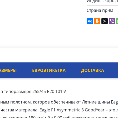
Индекс скорост
Страна пр-ва:
АЗМЕРЫ
ЕВРОЭТИКЕТКА
ДОСТАВКА
 в типоразмере 255/45 R20 101 V
жным полотном, которое обеспечивают
Летние шины
Eag
ачества материала. Eagle F1 Asymmetric 3
GoodYear
– это
я до скорости 190 км/ч. За 0.00
pуб
покупатель получает 