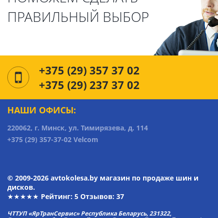
ПРАВИЛЬНЫЙ ВЫБОР
+375 (29) 357 37 02
+375 (29) 237 37 02
НАШИ ОФИСЫ:
220062, г. Минск, ул. Тимирязева, д. 114
+375 (29) 357-37-02 Velcom
© 2009-2026 avtokolesa.by магазин по продаже шин и
дисков.
★★★★★ Рейтинг:
5
Отзывов: 37
ЧТТУП «ЯрТранСервис» Республика Беларусь, 231322,