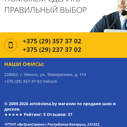
ПРАВИЛЬНЫЙ ВЫБОР
+375 (29) 357 37 02
+375 (29) 237 37 02
НАШИ ОФИСЫ:
220062, г. Минск, ул. Тимирязева, д. 114
+375 (29) 357-37-02 Velcom
© 2009-2026 avtokolesa.by магазин по продаже шин и
дисков.
★★★★★ Рейтинг:
5
Отзывов: 37
ЧТТУП «ЯрТранСервис» Республика Беларусь, 231322,