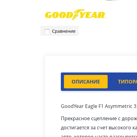
Сравнение
ОПИСАНИЕ
ТИПОР
GoodYear Eagle F1 Asymmetric 3
Прекрасное сцепление с доро
достигается за счет высокого к
авто
, которое часто разгоняетс