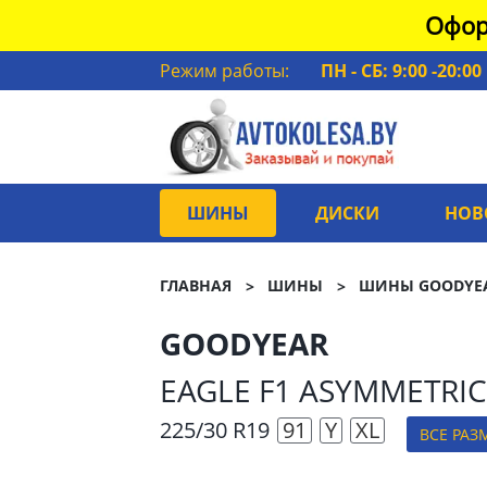
Офор
Режим работы:
ПН - СБ: 9:00 -20:00
ШИНЫ
ДИСКИ
НОВ
ГЛАВНАЯ
ШИНЫ
ШИНЫ GOODYE
GOODYEAR
EAGLE F1 ASYMMETRIC
225/30 R19
91
Y
XL
ВСЕ РАЗ