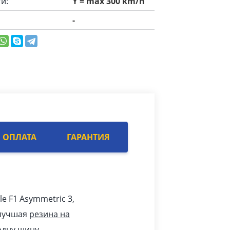
и:
Y = max 300 km/h
-
ОПЛАТА
ГАРАНТИЯ
le F1 Asymmetric 3,
 лучшая
резина на
одну шину