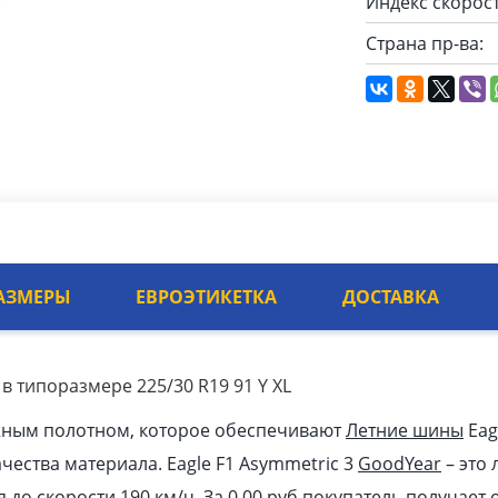
Индекс скорост
Страна пр-ва:
АЗМЕРЫ
ЕВРОЭТИКЕТКА
ДОСТАВКА
 в типоразмере 225/30 R19 91 Y XL
жным полотном, которое обеспечивают
Летние шины
Eag
ачества материала. Eagle F1 Asymmetric 3
GoodYear
– это
я до скорости 190 км/ч. За 0.00
pуб
покупатель получает 