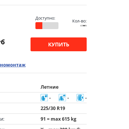
Доступно:
Кол-во:
уб
КУПИТЬ
номонтаж
Летние
-
-
-
225/30 R19
и:
91 = max 615 kg