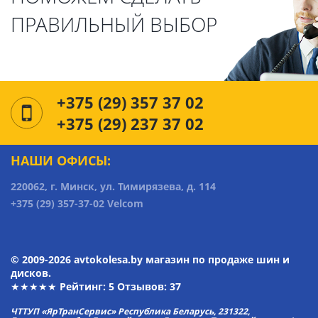
ПРАВИЛЬНЫЙ ВЫБОР
+375 (29) 357 37 02
+375 (29) 237 37 02
НАШИ ОФИСЫ:
220062, г. Минск, ул. Тимирязева, д. 114
+375 (29) 357-37-02 Velcom
© 2009-2026 avtokolesa.by магазин по продаже шин и
дисков.
★★★★★ Рейтинг:
5
Отзывов: 37
ЧТТУП «ЯрТранСервис» Республика Беларусь, 231322,