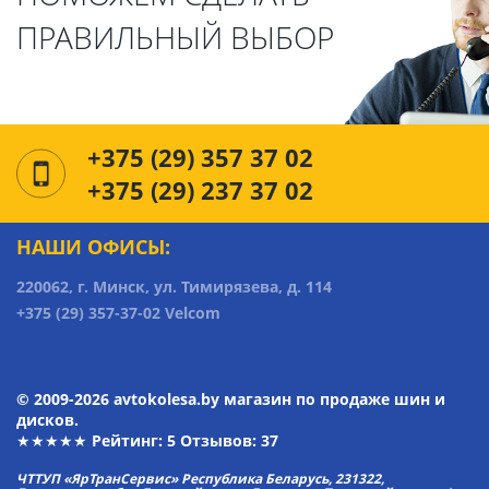
ПРАВИЛЬНЫЙ ВЫБОР
+375 (29) 357 37 02
+375 (29) 237 37 02
НАШИ ОФИСЫ:
220062, г. Минск, ул. Тимирязева, д. 114
+375 (29) 357-37-02 Velcom
© 2009-2026 avtokolesa.by магазин по продаже шин и
дисков.
★★★★★ Рейтинг:
5
Отзывов: 37
ЧТТУП «ЯрТранСервис» Республика Беларусь, 231322,