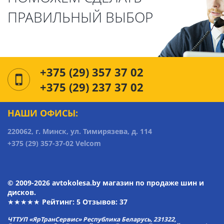
ПРАВИЛЬНЫЙ ВЫБОР
+375 (29) 357 37 02
+375 (29) 237 37 02
НАШИ ОФИСЫ:
220062, г. Минск, ул. Тимирязева, д. 114
+375 (29) 357-37-02 Velcom
© 2009-2026 avtokolesa.by магазин по продаже шин и
дисков.
★★★★★ Рейтинг:
5
Отзывов: 37
ЧТТУП «ЯрТранСервис» Республика Беларусь, 231322,