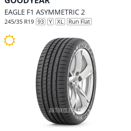
EAGLE F1 ASYMMETRIC 2
245/35 R19
93
Y
XL
Run Flat