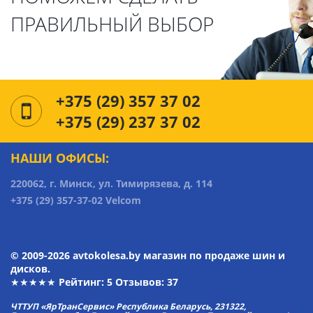
ПРАВИЛЬНЫЙ ВЫБОР
+375 (29) 357 37 02
+375 (29) 237 37 02
НАШИ ОФИСЫ:
220062, г. Минск, ул. Тимирязева, д. 114
+375 (29) 357-37-02 Velcom
© 2009-2026 avtokolesa.by магазин по продаже шин и
дисков.
★★★★★ Рейтинг:
5
Отзывов: 37
ЧТТУП «ЯрТранСервис» Республика Беларусь, 231322,