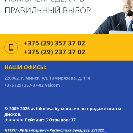
ПРАВИЛЬНЫЙ ВЫБОР
+375 (29) 357 37 02
+375 (29) 237 37 02
НАШИ ОФИСЫ:
220062, г. Минск, ул. Тимирязева, д. 114
+375 (29) 357-37-02 Velcom
© 2009-2026 avtokolesa.by магазин по продаже шин и
дисков.
★★★★★ Рейтинг:
5
Отзывов: 37
ЧТТУП «ЯрТранСервис» Республика Беларусь, 231322,