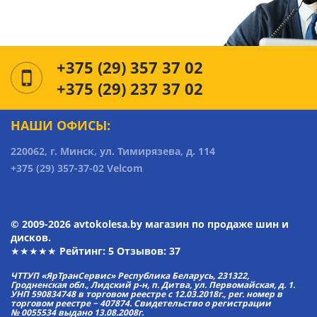
+375 (29) 357 37 02
+375 (29) 237 37 02
НАШИ ОФИСЫ:
220062, г. Минск, ул. Тимирязева, д. 114
+375 (29) 357-37-02 Velcom
© 2009-2026 avtokolesa.by магазин по продаже шин и
дисков.
★★★★★ Рейтинг:
5
Отзывов: 37
ЧТТУП «ЯрТранСервис» Республика Беларусь, 231322,
Гродненская обл., Лидский р-н, п. Дитва, ул. Первомайская, д. 1.
УНП 590834748 в торговом реестре с 12.03.2018г., рег. номер в
торговом реестре − 407874. Свидетельство о регистрации
№ 0055534 выдано 13.08.2008г.