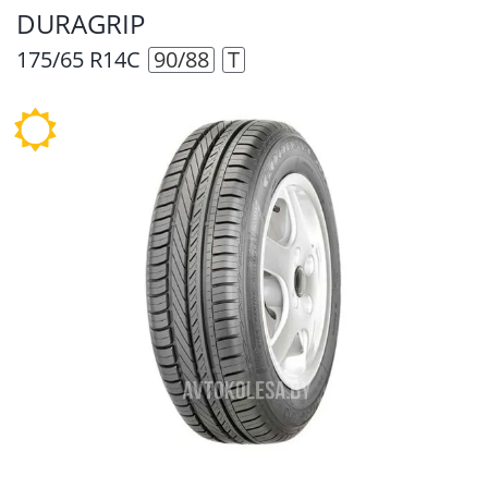
DURAGRIP
175/65 R14C
90/88
T