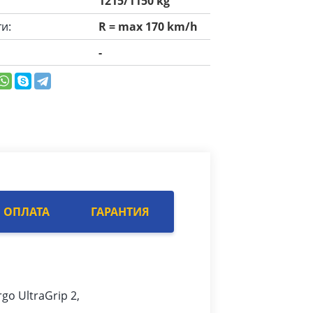
1215/1150 kg
и:
R = max 170 km/h
-
ОПЛАТА
ГАРАНТИЯ
go UltraGrip 2,