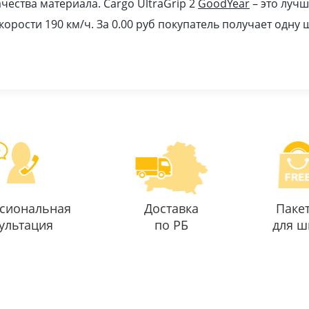
ачества материала. Cargo UltraGrip 2
GoodYear
– это луч
корости 190 км/ч. За 0.00
pуб
покупатель получает одну
сиональная
Доставка
Паке
ультация
по РБ
для ш