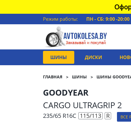
Офор
Режим работы:
ПН - СБ: 9:00 -20:00
ШИНЫ
ДИСКИ
НОВ
ГЛАВНАЯ
ШИНЫ
ШИНЫ GOODYE
GOODYEAR
CARGO ULTRAGRIP 2
235/65 R16C
115/113
R
ВСЕ 