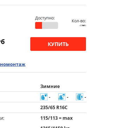
Доступно:
Кол-во:
уб
КУПИТЬ
номонтаж
Зимние
-
-
-
235/65 R16C
и:
115/113 = max