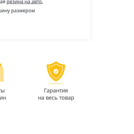
шая
резина на авто
,
 шину размером
ты
Гарантия
ин
на весь товар