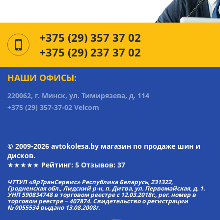
+375 (29) 357 37 02
+375 (29) 237 37 02
НАШИ ОФИСЫ:
220062, г. Минск, ул. Тимирязева, д. 114
+375 (29) 357-37-02 Velcom
© 2009-2026 avtokolesa.by магазин по продаже шин и
дисков.
★★★★★ Рейтинг:
5
Отзывов: 37
ЧТТУП «ЯрТранСервис» Республика Беларусь, 231322,
Гродненская обл., Лидский р-н, п. Дитва, ул. Первомайская, д. 1.
УНП 590834748 в торговом реестре с 12.03.2018г., рег. номер в
торговом реестре − 407874. Свидетельство о регистрации
№ 0055534 выдано 13.08.2008г.