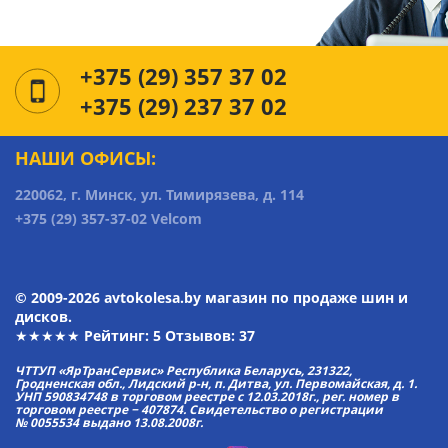
+375 (29) 357 37 02
+375 (29) 237 37 02
НАШИ ОФИСЫ:
220062, г. Минск, ул. Тимирязева, д. 114
+375 (29) 357-37-02 Velcom
© 2009-2026 avtokolesa.by магазин по продаже шин и
дисков.
★★★★★ Рейтинг:
5
Отзывов: 37
ЧТТУП «ЯрТранСервис» Республика Беларусь, 231322,
Гродненская обл., Лидский р-н, п. Дитва, ул. Первомайская, д. 1.
УНП 590834748 в торговом реестре с 12.03.2018г., рег. номер в
торговом реестре − 407874. Свидетельство о регистрации
№ 0055534 выдано 13.08.2008г.