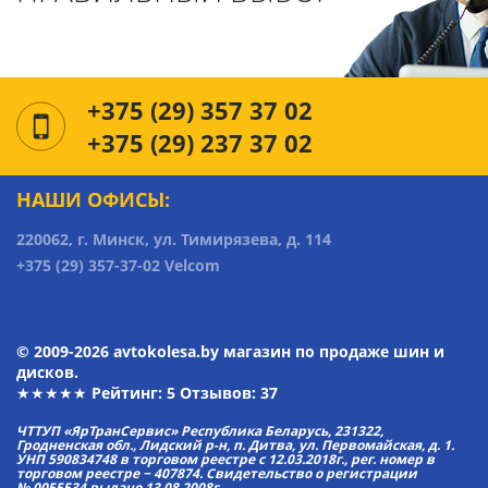
+375 (29) 357 37 02
+375 (29) 237 37 02
НАШИ ОФИСЫ:
220062, г. Минск, ул. Тимирязева, д. 114
+375 (29) 357-37-02 Velcom
© 2009-2026 avtokolesa.by магазин по продаже шин и
дисков.
★★★★★ Рейтинг:
5
Отзывов: 37
ЧТТУП «ЯрТранСервис» Республика Беларусь, 231322,
Гродненская обл., Лидский р-н, п. Дитва, ул. Первомайская, д. 1.
УНП 590834748 в торговом реестре с 12.03.2018г., рег. номер в
торговом реестре − 407874. Свидетельство о регистрации
№ 0055534 выдано 13.08.2008г.