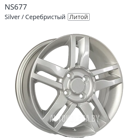
NS677
Silver / Серебристый
Литой