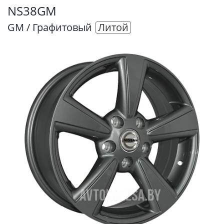
NS38GM
GM / Графитовый
Литой