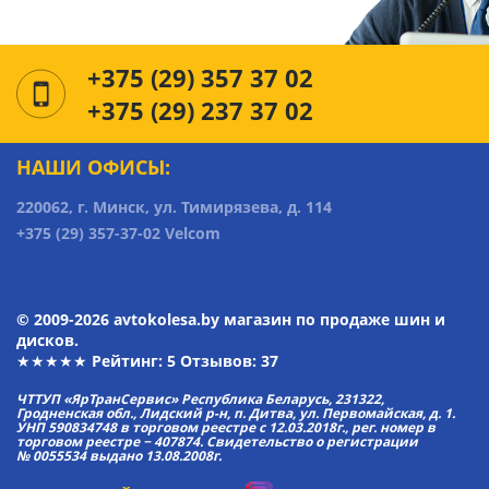
+375 (29) 357 37 02
+375 (29) 237 37 02
НАШИ ОФИСЫ:
220062, г. Минск, ул. Тимирязева, д. 114
+375 (29) 357-37-02 Velcom
© 2009-2026 avtokolesa.by магазин по продаже шин и
дисков.
★★★★★ Рейтинг:
5
Отзывов: 37
ЧТТУП «ЯрТранСервис» Республика Беларусь, 231322,
Гродненская обл., Лидский р-н, п. Дитва, ул. Первомайская, д. 1.
УНП 590834748 в торговом реестре с 12.03.2018г., рег. номер в
торговом реестре − 407874. Свидетельство о регистрации
№ 0055534 выдано 13.08.2008г.