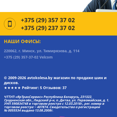
+375 (29) 357 37 02
+375 (29) 237 37 02
НАШИ ОФИСЫ:
220062, г. Минск, ул. Тимирязева, д. 114
+375 (29) 357-37-02 Velcom
© 2009-2026 avtokolesa.by магазин по продаже шин и
дисков.
★★★★★ Рейтинг:
5
Отзывов: 37
ЧТТУП «ЯрТранСервис» Республика Беларусь, 231322,
Гродненская обл., Лидский р-н, п. Дитва, ул. Первомайская, д. 1.
УНП 590834748 в торговом реестре с 12.03.2018г., рег. номер в
торговом реестре − 407874. Свидетельство о регистрации
№ 0055534 выдано 13.08.2008г.