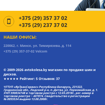
+375 (29) 357 37 02
+375 (29) 237 37 02
НАШИ ОФИСЫ:
220062, г. Минск, ул. Тимирязева, д. 114
+375 (29) 357-37-02 Velcom
© 2009-2026 avtokolesa.by магазин по продаже шин и
дисков.
★★★★★ Рейтинг:
5
Отзывов: 37
ЧТТУП «ЯрТранСервис» Республика Беларусь, 231322,
Гродненская обл., Лидский р-н, п. Дитва, ул. Первомайская, д. 1.
УНП 590834748 в торговом реестре с 12.03.2018г., рег. номер в
торговом реестре − 407874. Свидетельство о регистрации
№ 0055534 выдано 13.08.2008г.