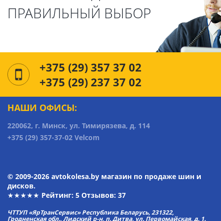
ПРАВИЛЬНЫЙ ВЫБОР
+375 (29) 357 37 02
+375 (29) 237 37 02
НАШИ ОФИСЫ:
220062, г. Минск, ул. Тимирязева, д. 114
+375 (29) 357-37-02 Velcom
© 2009-2026 avtokolesa.by магазин по продаже шин и
дисков.
★★★★★ Рейтинг:
5
Отзывов: 37
ЧТТУП «ЯрТранСервис» Республика Беларусь, 231322,
Гродненская обл., Лидский р-н, п. Дитва, ул. Первомайская, д. 1.