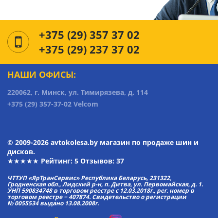
+375 (29) 357 37 02
+375 (29) 237 37 02
НАШИ ОФИСЫ:
220062, г. Минск, ул. Тимирязева, д. 114
+375 (29) 357-37-02 Velcom
© 2009-2026 avtokolesa.by магазин по продаже шин и
дисков.
★★★★★ Рейтинг:
5
Отзывов: 37
ЧТТУП «ЯрТранСервис» Республика Беларусь, 231322,
Гродненская обл., Лидский р-н, п. Дитва, ул. Первомайская, д. 1.
УНП 590834748 в торговом реестре с 12.03.2018г., рег. номер в
торговом реестре − 407874. Свидетельство о регистрации
№ 0055534 выдано 13.08.2008г.