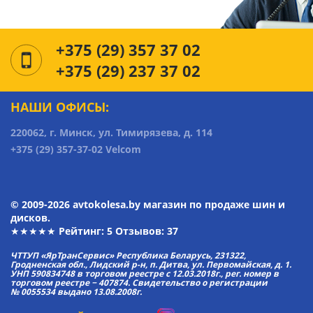
+375 (29) 357 37 02
+375 (29) 237 37 02
НАШИ ОФИСЫ:
220062, г. Минск, ул. Тимирязева, д. 114
+375 (29) 357-37-02 Velcom
© 2009-2026 avtokolesa.by магазин по продаже шин и
дисков.
★★★★★ Рейтинг:
5
Отзывов: 37
ЧТТУП «ЯрТранСервис» Республика Беларусь, 231322,
Гродненская обл., Лидский р-н, п. Дитва, ул. Первомайская, д. 1.
УНП 590834748 в торговом реестре с 12.03.2018г., рег. номер в
торговом реестре − 407874. Свидетельство о регистрации
№ 0055534 выдано 13.08.2008г.