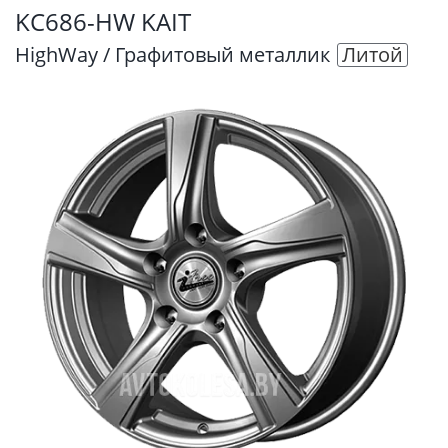
KC686-HW KAIT
HighWay / Графитовый металлик
Литой