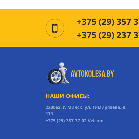
+375 (29) 357 3
+375 (29) 237 3
НАШИ ОФИСЫ:
220062, г. Минск, ул. Тимирязева, д.
114
+375 (29) 357-37-02 Velcom