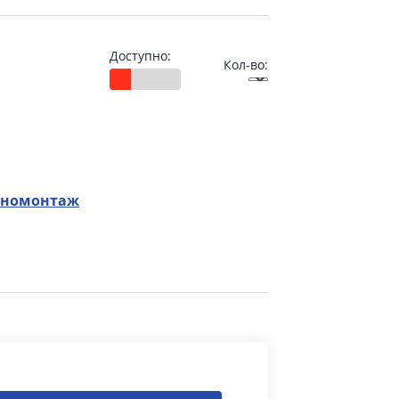
Доступно:
Кол-во:
номонтаж