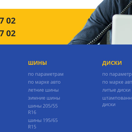
7 02
7 02
ШИНЫ
ДИСКИ
по параметрам
по парамет
по марке авто
по марке ав
летние шины
литые диски
зимние шины
штампованн
диски
шины 205/55
R16
шины 195/65
R15