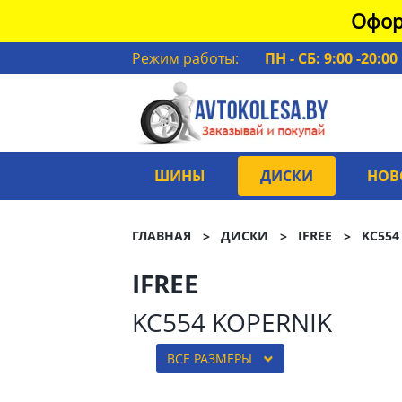
Офор
Режим работы:
ПН - СБ: 9:00 -20:00
ШИНЫ
ДИСКИ
НОВ
ГЛАВНАЯ
ДИСКИ
IFREE
KC554
IFREE
KC554 KOPERNIK
ВСЕ РАЗМЕРЫ