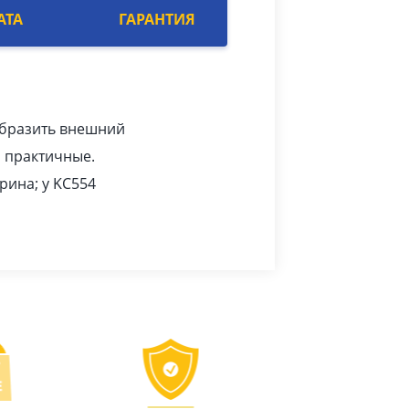
АТА
ГАРАНТИЯ
образить внешний
и практичные.
рина; у KC554