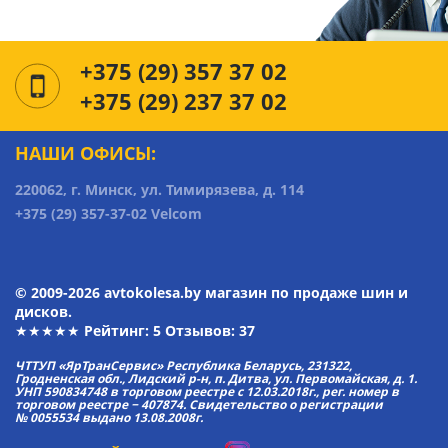
+375 (29) 357 37 02
+375 (29) 237 37 02
НАШИ ОФИСЫ:
220062, г. Минск, ул. Тимирязева, д. 114
+375 (29) 357-37-02 Velcom
© 2009-2026 avtokolesa.by магазин по продаже шин и
дисков.
★★★★★ Рейтинг:
5
Отзывов: 37
ЧТТУП «ЯрТранСервис» Республика Беларусь, 231322,
Гродненская обл., Лидский р-н, п. Дитва, ул. Первомайская, д. 1.
УНП 590834748 в торговом реестре с 12.03.2018г., рег. номер в
торговом реестре − 407874. Свидетельство о регистрации
№ 0055534 выдано 13.08.2008г.