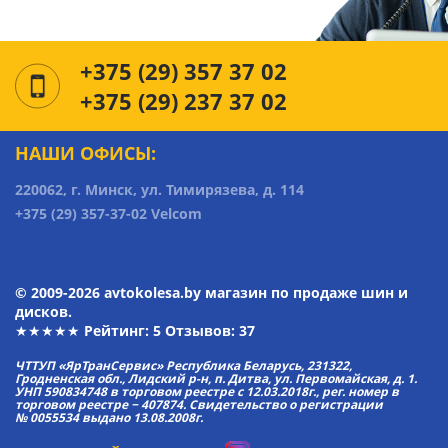
+375 (29) 357 37 02
+375 (29) 237 37 02
НАШИ ОФИСЫ:
220062, г. Минск, ул. Тимирязева, д. 114
+375 (29) 357-37-02 Velcom
© 2009-2026 avtokolesa.by магазин по продаже шин и
дисков.
★★★★★ Рейтинг:
5
Отзывов: 37
ЧТТУП «ЯрТранСервис» Республика Беларусь, 231322,
Гродненская обл., Лидский р-н, п. Дитва, ул. Первомайская, д. 1.
УНП 590834748 в торговом реестре с 12.03.2018г., рег. номер в
торговом реестре − 407874. Свидетельство о регистрации
№ 0055534 выдано 13.08.2008г.