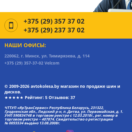
+375 (29) 357 37 02
+375 (29) 237 37 02
НАШИ ОФИСЫ:
220062, г. Минск, ул. Тимирязева, д. 114
+375 (29) 357-37-02 Velcom
© 2009-2026 avtokolesa.by магазин по продаже шин и
дисков.
★★★★★ Рейтинг:
5
Отзывов: 37
ЧТТУП «ЯрТранСервис» Республика Беларусь, 231322,
Гродненская обл., Лидский р-н, п. Дитва, ул. Первомайская, д. 1.
УНП 590834748 в торговом реестре с 12.03.2018г., рег. номер в
торговом реестре − 407874. Свидетельство о регистрации
№ 0055534 выдано 13.08.2008г.