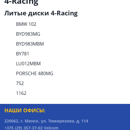
4-Racing
Литые диски 4-Racing
BMW 102
BYD983MG
BYD983MBM
BY781
LU012MBM
PORSCHE 480MG
752
1162
НАШИ ОФИСЫ:
220062, г. Минск, ул. Тимирязева, д. 114
+375 (29) 357-37-02 Velcom