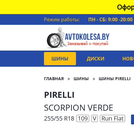
Офор
Режим работы:
ПН - СБ: 9:00 -20:00
ШИНЫ
ДИСКИ
НОВ
ГЛАВНАЯ
ШИНЫ
ШИНЫ PIRELLI
PIRELLI
SCORPION VERDE
255/55 R18
109
V
Run Flat