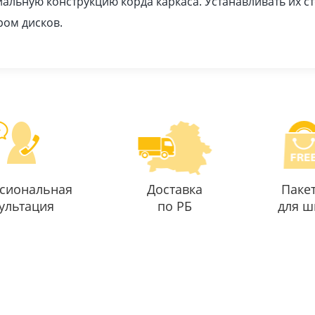
иальную конструкцию корда каркаса. Устанавливать их ст
ром дисков.
сиональная
Доставка
Паке
ультация
по РБ
для ш