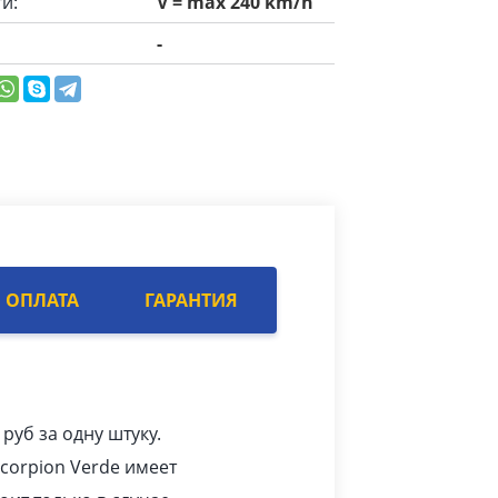
и:
V = max 240 km/h
-
ОПЛАТА
ГАРАНТИЯ
0
pуб
за одну штуку.
Scorpion Verde имеет