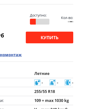
Доступно:
Кол-во:
уб
КУПИТЬ
номонтаж
Летние
-
-
-
255/55 R18
и:
109 = max 1030 kg