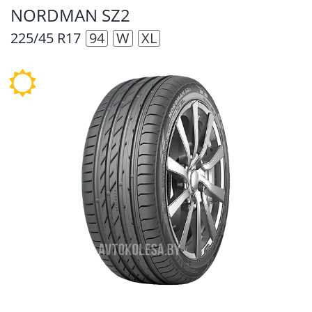
NORDMAN SZ2
225/45 R17
94
W
XL