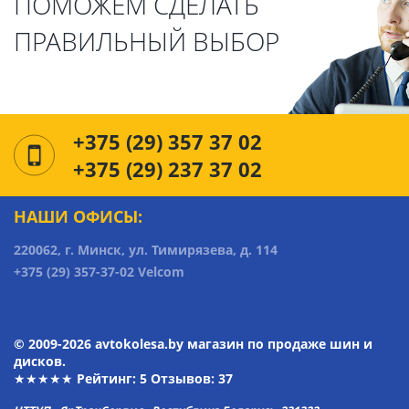
ПОМОЖЕМ СДЕЛАТЬ
ПРАВИЛЬНЫЙ ВЫБОР
+375 (29) 357 37 02
+375 (29) 237 37 02
НАШИ ОФИСЫ:
220062, г. Минск, ул. Тимирязева, д. 114
+375 (29) 357-37-02 Velcom
© 2009-2026 avtokolesa.by магазин по продаже шин и
дисков.
★★★★★ Рейтинг:
5
Отзывов: 37