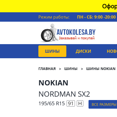
Офор
Режим работы:
ПН - СБ: 9:00 -20:00
ШИНЫ
ДИСКИ
НОВ
ГЛАВНАЯ
ШИНЫ
ШИНЫ NOKIAN
NOKIAN
NORDMAN SX2
195/65 R15
91
H
ВСЕ РАЗМЕРЫ