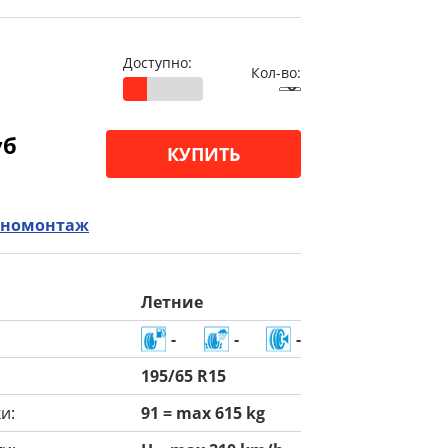
Доступно:
Кол-во:
уб
КУПИТЬ
номонтаж
Летние
-
-
-
195/65 R15
и:
91 = max 615 kg