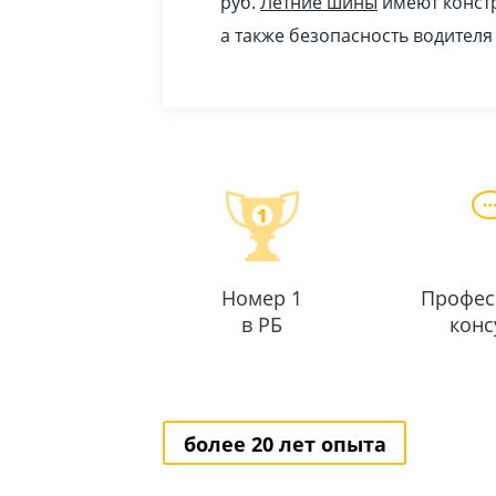
pуб
.
Летние шины
имеют констр
а также безопасность водителя
Номер 1
Профес
в РБ
конс
более 20 лет опыта