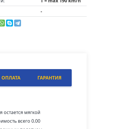
и:
T = max 190 km/h
-
ОПЛАТА
ГАРАНТИЯ
я остается мягкой
имость всего 0.00