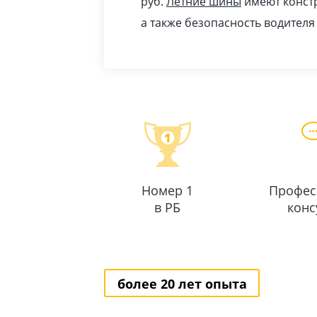
pуб
.
Летние шины
имеют констр
а также безопасность водителя
Номер 1
Профес
в РБ
конс
более 20 лет опыта