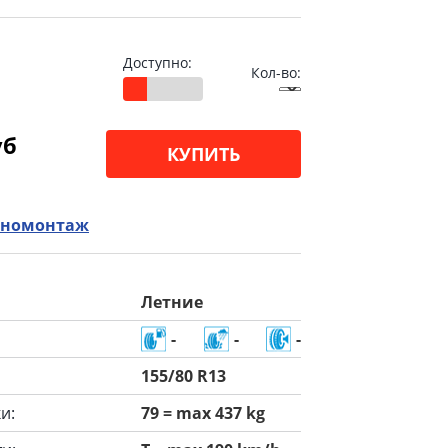
Доступно:
Кол-во:
уб
КУПИТЬ
номонтаж
Летние
-
-
-
155/80 R13
и:
79 = max 437 kg