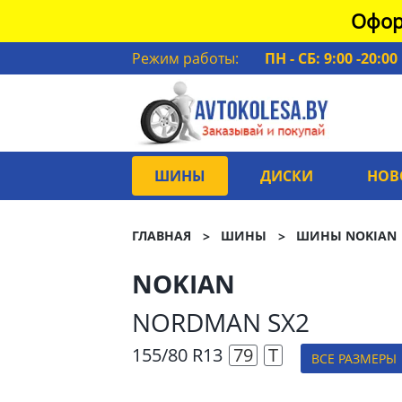
Офор
Режим работы:
ПН - СБ: 9:00 -20:00
ШИНЫ
ДИСКИ
НОВ
ГЛАВНАЯ
ШИНЫ
ШИНЫ NOKIAN
NOKIAN
NORDMAN SX2
155/80 R13
79
T
ВСЕ РАЗМЕРЫ