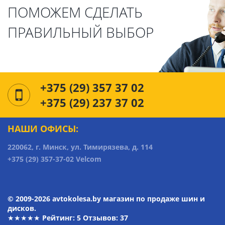
ПОМОЖЕМ СДЕЛАТЬ
ПРАВИЛЬНЫЙ ВЫБОР
+375 (29) 357 37 02
+375 (29) 237 37 02
НАШИ ОФИСЫ:
220062, г. Минск, ул. Тимирязева, д. 114
+375 (29) 357-37-02 Velcom
© 2009-2026 avtokolesa.by магазин по продаже шин и
дисков.
★★★★★ Рейтинг:
5
Отзывов: 37