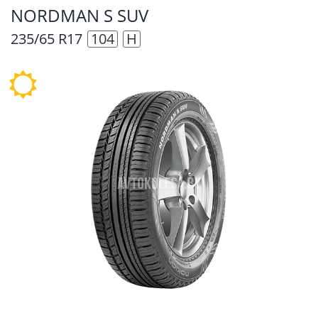
NORDMAN S SUV
235/65 R17
104
H