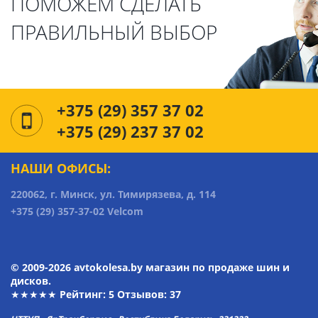
ПОМОЖЕМ СДЕЛАТЬ
ПРАВИЛЬНЫЙ ВЫБОР
+375 (29) 357 37 02
+375 (29) 237 37 02
НАШИ ОФИСЫ:
220062, г. Минск, ул. Тимирязева, д. 114
+375 (29) 357-37-02 Velcom
© 2009-2026 avtokolesa.by магазин по продаже шин и
дисков.
★★★★★ Рейтинг:
5
Отзывов: 37