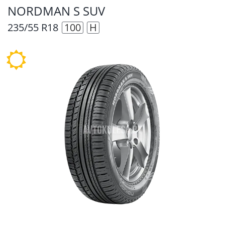
NORDMAN S SUV
235/55 R18
100
H