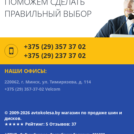
ПОМОЖЕМ СДЕЛАТЬ
ПРАВИЛЬНЫЙ ВЫБОР
+375 (29) 357 37 02
+375 (29) 237 37 02
НАШИ ОФИСЫ:
220062, г. Минск, ул. Тимирязева, д. 114
+375 (29) 357-37-02 Velcom
© 2009-2026 avtokolesa.by магазин по продаже шин и
дисков.
★★★★★ Рейтинг:
5
Отзывов: 37