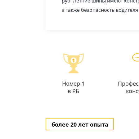
pуб
.
Летние шины
имеют констр
а также безопасность водителя
Номер 1
Профес
в РБ
конс
более 20 лет опыта