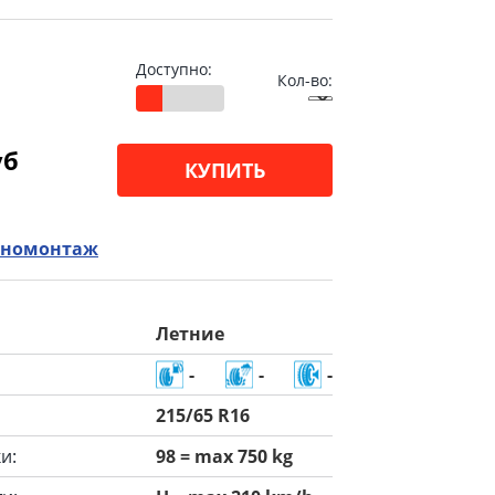
Доступно:
Кол-во:
уб
КУПИТЬ
номонтаж
Летние
-
-
-
215/65 R16
и:
98 = max 750 kg