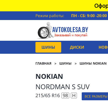
Офор
Режим работы:
ПН - СБ: 9:00 -20:00
ШИНЫ
ДИСКИ
НОВ
ГЛАВНАЯ
ШИНЫ
ШИНЫ NOKIAN
NOKIAN
NORDMAN S SUV
215/65 R16
98
H
ВСЕ РАЗМЕРЫ