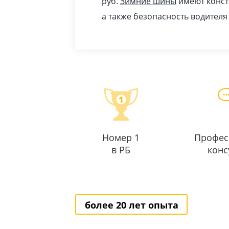
pуб
.
Зимние шины
имеют конст
а также безопасность водителя
Номер 1
Профес
в РБ
конс
более 20 лет опыта