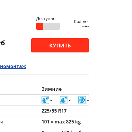
Доступно:
Кол-во:
уб
КУПИТЬ
номонтаж
Зимние
-
-
-
225/55 R17
и:
101 = max 825 kg