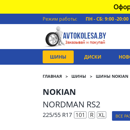
Офор
Режим работы:
ПН - СБ: 9:00 -20:00
ШИНЫ
ДИСКИ
НОВ
ГЛАВНАЯ
ШИНЫ
ШИНЫ NOKIAN
NOKIAN
NORDMAN RS2
225/55 R17
101
R
XL
ВСЕ Р