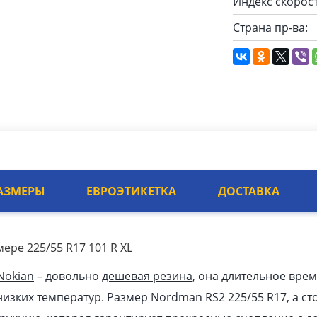
Индекс скорост
Страна пр-ва:
АЗМЕРЫ
ЕВРОЭТИКЕТКА
ДОСТАВКА
ере 225/55 R17 101 R XL
Nokian
– довольно
дешевая резина
, она длительное врем
изких температур. Размер Nordman RS2 225/55 R17, а сто