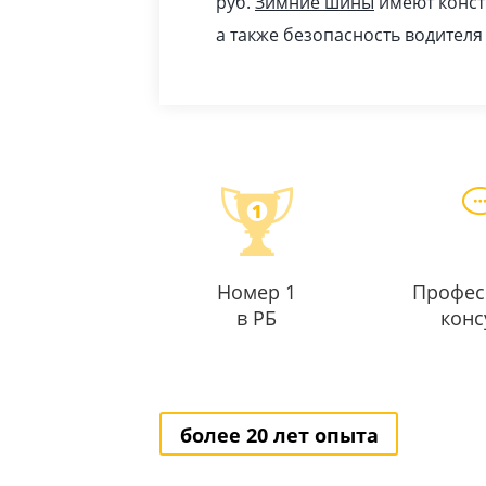
pуб
.
Зимние шины
имеют конст
а также безопасность водителя
Номер 1
Профес
в РБ
конс
более 20 лет опыта