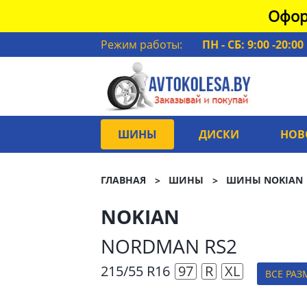
Офор
Режим работы:
ПН - СБ: 9:00 -20:00
ШИНЫ
ДИСКИ
НОВ
ГЛАВНАЯ
ШИНЫ
ШИНЫ NOKIAN
NOKIAN
NORDMAN RS2
215/55 R16
97
R
XL
ВСЕ РАЗ