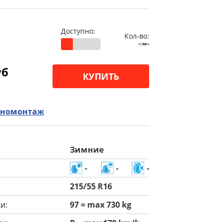
Доступно:
Кол-во:
уб
КУПИТЬ
номонтаж
Зимние
-
-
-
215/55 R16
и:
97 = max 730 kg