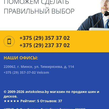
ПОМОЖЕМ СДЕЛАТЬ
ПРАВИЛЬНЫЙ ВЫБОР
+375 (29) 357 37 02
+375 (29) 237 37 02
НАШИ ОФИСЫ:
220062, г. Минск, ул. Тимирязева, д. 114
+375 (29) 357-37-02 Velcom
© 2009-2026 avtokolesa.by магазин по продаже шин и
дисков.
★★★★★ Рейтинг:
5
Отзывов: 37