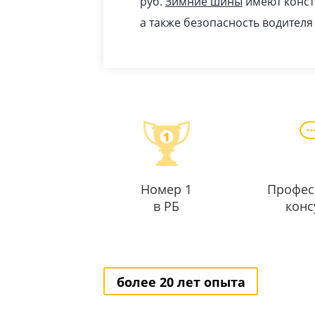
pуб
.
Зимние шины
имеют конст
а также безопасность водителя
Номер 1
Профес
в РБ
конс
более 20 лет опыта