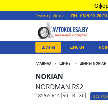
Офор
Режим работы:
ПН - СБ: 9:00 -20:00
ШИНЫ
ДИСКИ
НОВ
ГЛАВНАЯ
ШИНЫ
ШИНЫ NOKIAN
NOKIAN
NORDMAN RS2
185/65 R14
90
R
XL
ВСЕ РАЗ