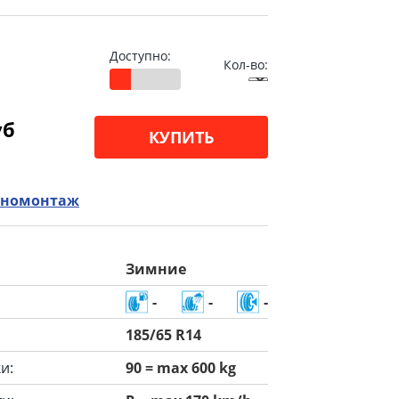
Доступно:
Кол-во:
уб
КУПИТЬ
номонтаж
Зимние
-
-
-
185/65 R14
и:
90 = max 600 kg