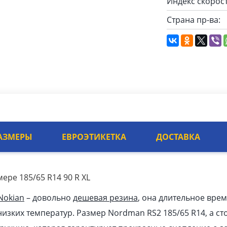
Индекс скорост
Страна пр-ва:
АЗМЕРЫ
ЕВРОЭТИКЕТКА
ДОСТАВКА
ере 185/65 R14 90 R XL
Nokian
– довольно
дешевая резина
, она длительное врем
изких температур. Размер Nordman RS2 185/65 R14, а сто