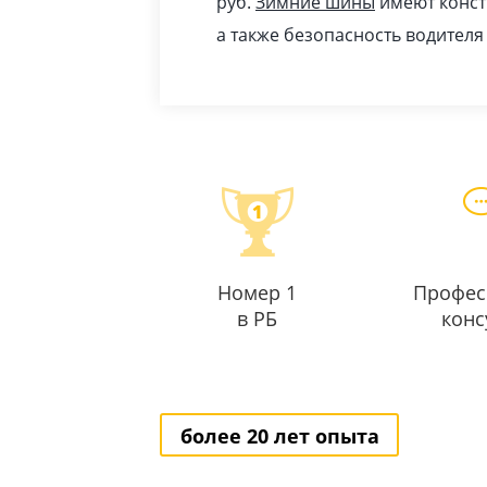
pуб
.
Зимние шины
имеют конст
а также безопасность водителя
Номер 1
Профес
в РБ
конс
более 20 лет опыта