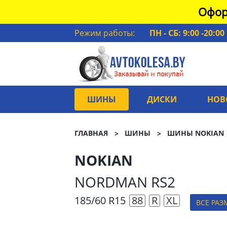
Офор
Режим работы:
ПН - СБ: 9:00 -20:00
ШИНЫ
ДИСКИ
НОВ
ГЛАВНАЯ
ШИНЫ
ШИНЫ NOKIAN
NOKIAN
NORDMAN RS2
185/60 R15
88
R
XL
ВСЕ РАЗ