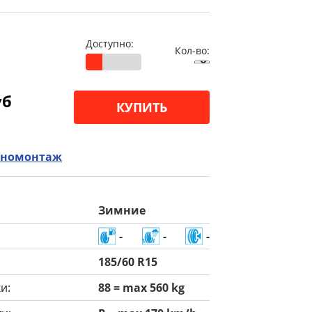
Доступно:
Кол-во:
уб
КУПИТЬ
номонтаж
Зимние
-
-
-
185/60 R15
и:
88 = max 560 kg