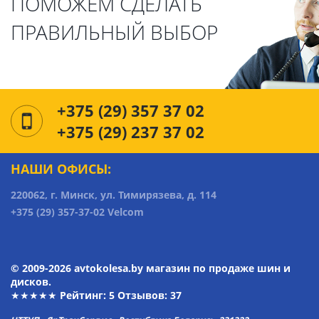
ПОМОЖЕМ СДЕЛАТЬ
ПРАВИЛЬНЫЙ ВЫБОР
+375 (29) 357 37 02
+375 (29) 237 37 02
НАШИ ОФИСЫ:
220062, г. Минск, ул. Тимирязева, д. 114
+375 (29) 357-37-02 Velcom
© 2009-2026 avtokolesa.by магазин по продаже шин и
дисков.
★★★★★ Рейтинг:
5
Отзывов: 37