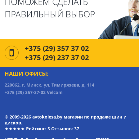
ПОМОЖЕМ СДЕЛАТЬ
ПРАВИЛЬНЫЙ ВЫБОР
+375 (29) 357 37 02
+375 (29) 237 37 02
НАШИ ОФИСЫ:
220062, г. Минск, ул. Тимирязева, д. 114
+375 (29) 357-37-02 Velcom
© 2009-2026 avtokolesa.by магазин по продаже шин и
дисков.
★★★★★ Рейтинг:
5
Отзывов: 37