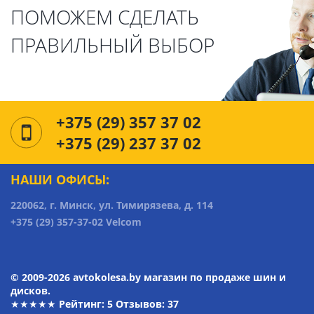
ПОМОЖЕМ СДЕЛАТЬ
ПРАВИЛЬНЫЙ ВЫБОР
+375 (29) 357 37 02
+375 (29) 237 37 02
НАШИ ОФИСЫ:
220062, г. Минск, ул. Тимирязева, д. 114
+375 (29) 357-37-02 Velcom
© 2009-2026 avtokolesa.by магазин по продаже шин и
дисков.
★★★★★ Рейтинг:
5
Отзывов: 37