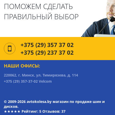
ПОМОЖЕМ СДЕЛАТЬ
ПРАВИЛЬНЫЙ ВЫБОР
+375 (29) 357 37 02
+375 (29) 237 37 02
НАШИ ОФИСЫ:
220062, г. Минск, ул. Тимирязева, д. 114
+375 (29) 357-37-02 Velcom
© 2009-2026 avtokolesa.by магазин по продаже шин и
дисков.
★★★★★ Рейтинг:
5
Отзывов: 37