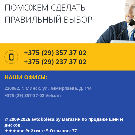
ПОМОЖЕМ СДЕЛАТЬ
ПРАВИЛЬНЫЙ ВЫБОР
+375 (29) 357 37 02
+375 (29) 237 37 02
НАШИ ОФИСЫ:
220062, г. Минск, ул. Тимирязева, д. 114
+375 (29) 357-37-02 Velcom
© 2009-2026 avtokolesa.by магазин по продаже шин и
дисков.
★★★★★ Рейтинг:
5
Отзывов: 37