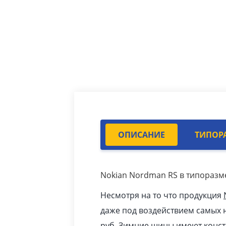
ОПИСАНИЕ
ТИПОР
Nokian Nordman RS в типоразме
Несмотря на то что продукция
даже под воздействием самых н
pуб
.
Зимние шины
имеют конст