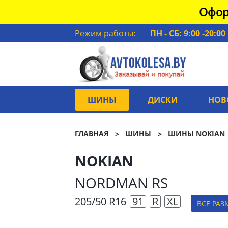
Офор
Режим работы:
ПН - СБ: 9:00 -20:00
ШИНЫ
ДИСКИ
НОВ
ГЛАВНАЯ
ШИНЫ
ШИНЫ NOKIAN
NOKIAN
NORDMAN RS
205/50 R16
91
R
XL
ВСЕ РАЗ