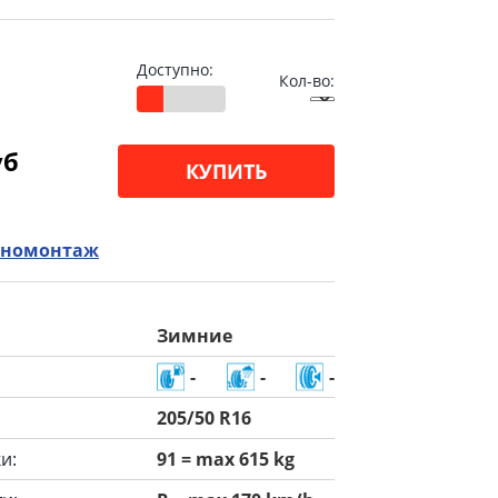
Доступно:
Кол-во:
уб
КУПИТЬ
номонтаж
Зимние
-
-
-
205/50 R16
и:
91 = max 615 kg