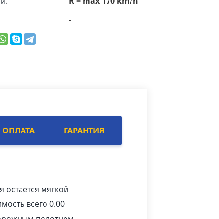
и:
R = max 170 km/h
-
ОПЛАТА
ГАРАНТИЯ
я остается мягкой
мость всего 0.00
дорожным полотном,