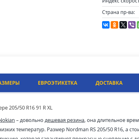
Индекс скорост
Страна пр-ва:
АЗМЕРЫ
ЕВРОЭТИКЕТКА
ДОСТАВКА
ре 205/50 R16 91 R XL
Nokian
– довольно
дешевая резина
, она длительное врем
изких температур. Размер Nordman RS 205/50 R16, а стои
рукцию, которая гарантирует прекрасные сцепление с 