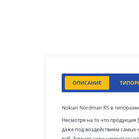
ОПИСАНИЕ
ТИПОР
Nokian Nordman RS в типоразме
Несмотря на то что продукция
даже под воздействием самых н
pуб
.
Зимние шины
имеют конст