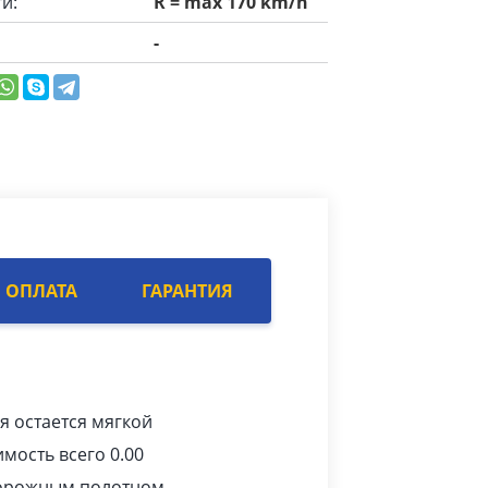
и:
R = max 170 km/h
-
ОПЛАТА
ГАРАНТИЯ
я остается мягкой
мость всего 0.00
дорожным полотном,