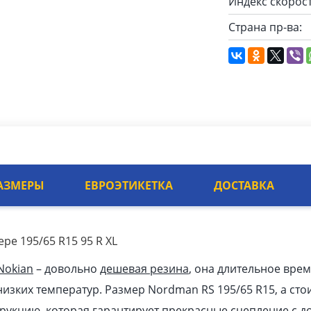
Индекс скорост
Страна пр-ва:
АЗМЕРЫ
ЕВРОЭТИКЕТКА
ДОСТАВКА
ре 195/65 R15 95 R XL
Nokian
– довольно
дешевая резина
, она длительное врем
изких температур. Размер Nordman RS 195/65 R15, а стои
рукцию, которая гарантирует прекрасные сцепление с 