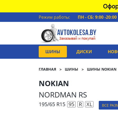
Офор
Режим работы:
ПН - СБ: 9:00 -20:00
ШИНЫ
ДИСКИ
НОВ
ГЛАВНАЯ
ШИНЫ
ШИНЫ NOKIAN
NOKIAN
NORDMAN RS
195/65 R15
95
R
XL
ВСЕ РАЗ