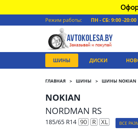
Офор
Режим работы:
ПН - СБ: 9:00 -20:00
ШИНЫ
ДИСКИ
НОВ
ГЛАВНАЯ
ШИНЫ
ШИНЫ NOKIAN
NOKIAN
NORDMAN RS
185/65 R14
90
R
XL
ВСЕ РАЗ