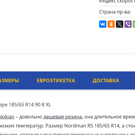
Индекс скорост
Страна пр-ва:
АЗМЕРЫ
ЕВРОЭТИКЕТКА
ДОСТАВКА
ре 185/65 R14 90 R XL
Nokian
– довольно
дешевая резина
, она длительное врем
изких температур. Размер Nordman RS 185/65 R14, а стои
рукцию, которая гарантирует прекрасные сцепление с 