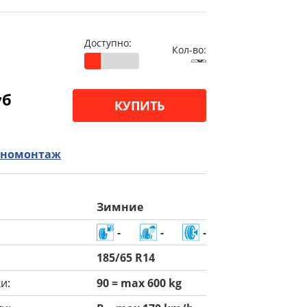
Доступно:
Кол-во:
уб
КУПИТЬ
номонтаж
Зимние
-
-
-
185/65 R14
и:
90 = max 600 kg