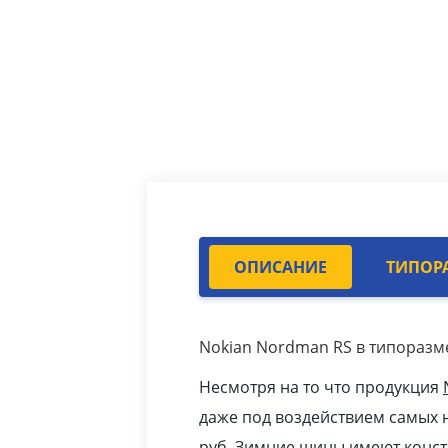
ОПИСАНИЕ
ТИПОР
Nokian Nordman RS в типоразме
Несмотря на то что продукция
даже под воздействием самых н
pуб
.
Зимние шины
имеют конст