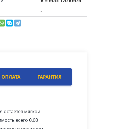
и:
R = max 170 km/h
-
ОПЛАТА
ГАРАНТИЯ
я остается мягкой
мость всего 0.00
дорожным полотном,