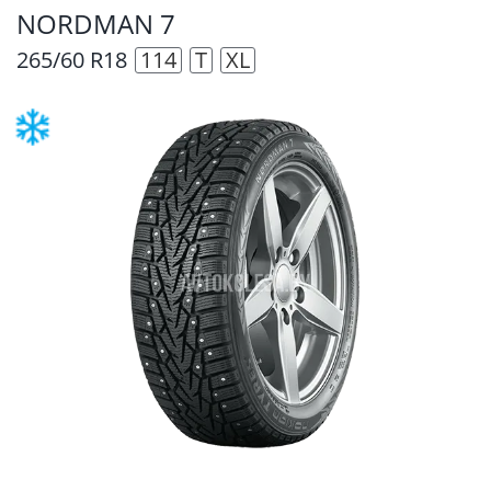
NORDMAN 7
265/60 R18
114
T
XL