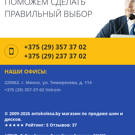
ПОМОЖЕМ СДЕЛАТЬ
ПРАВИЛЬНЫЙ ВЫБОР
+375 (29) 357 37 02
+375 (29) 237 37 02
НАШИ ОФИСЫ:
220062, г. Минск, ул. Тимирязева, д. 114
+375 (29) 357-37-02 Velcom
© 2009-2026 avtokolesa.by магазин по продаже шин и
дисков.
★★★★★ Рейтинг:
5
Отзывов: 37