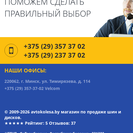
ПОМОЖЕМ СДЕЛАТЬ
ПРАВИЛЬНЫЙ ВЫБОР
+375 (29) 357 37 02
+375 (29) 237 37 02
НАШИ ОФИСЫ:
220062, г. Минск, ул. Тимирязева, д. 114
+375 (29) 357-37-02 Velcom
© 2009-2026 avtokolesa.by магазин по продаже шин и
дисков.
★★★★★ Рейтинг:
5
Отзывов: 37