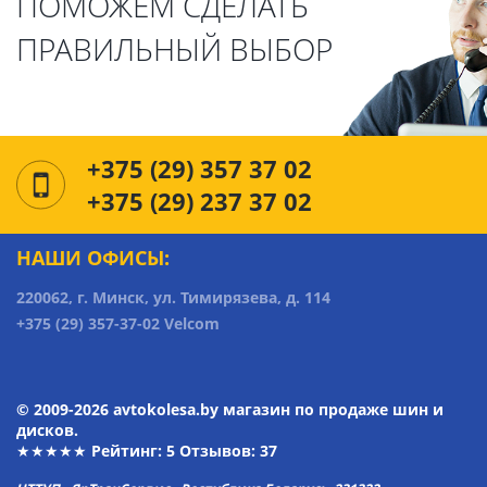
ПОМОЖЕМ СДЕЛАТЬ
ПРАВИЛЬНЫЙ ВЫБОР
+375 (29) 357 37 02
+375 (29) 237 37 02
НАШИ ОФИСЫ:
220062, г. Минск, ул. Тимирязева, д. 114
+375 (29) 357-37-02 Velcom
© 2009-2026 avtokolesa.by магазин по продаже шин и
дисков.
★★★★★ Рейтинг:
5
Отзывов: 37