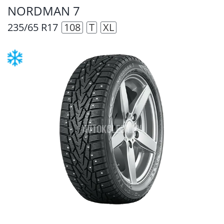
NORDMAN 7
235/65 R17
108
T
XL