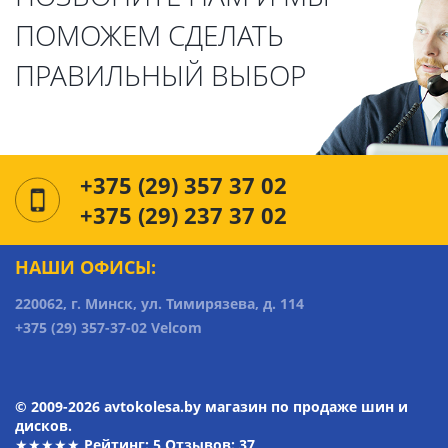
ПОМОЖЕМ СДЕЛАТЬ
ПРАВИЛЬНЫЙ ВЫБОР
+375 (29) 357 37 02
+375 (29) 237 37 02
НАШИ ОФИСЫ:
220062, г. Минск, ул. Тимирязева, д. 114
+375 (29) 357-37-02 Velcom
© 2009-2026 avtokolesa.by магазин по продаже шин и
дисков.
★★★★★ Рейтинг:
5
Отзывов: 37