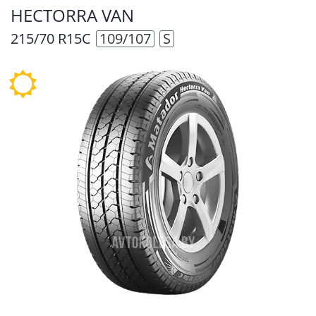
HECTORRA VAN
215/70 R15C
109/107
S